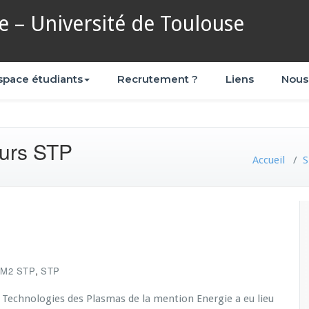
 – Université de Toulouse
space étudiants
Recrutement ?
Liens
Nous
ours STP
Accueil
/
S
,
M2 STP
STP
t Technologies des Plasmas de la mention Energie a eu lieu